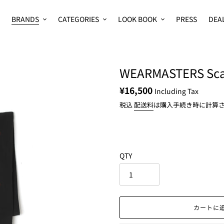
BRANDS
CATEGORIES
LOOK BOOK
PRESS
DEA
WEARMASTERS Sca
通
¥16,500
Including Tax
常
税込
配送料
は購入手続き時に計算
価
格
QTY
カートに