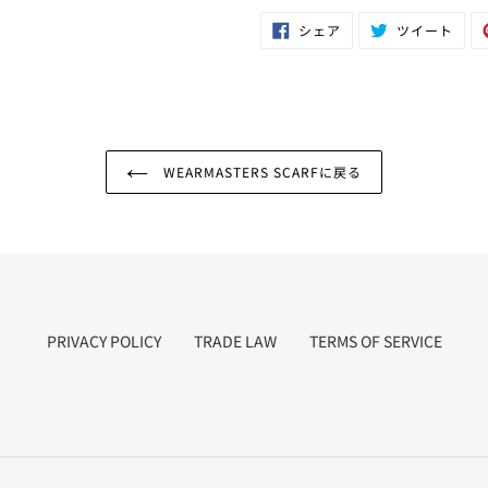
Facebook
Twit
シェア
ツイート
で
に
シ
投
ェ
稿
ア
す
す
る
る
WEARMASTERS SCARFに戻る
PRIVACY POLICY
TRADE LAW
TERMS OF SERVICE