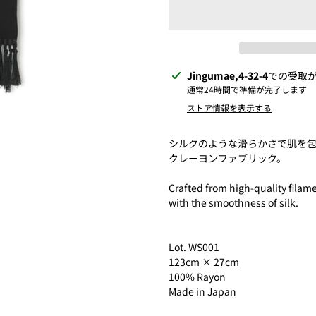
カ
Jingumae,4-32-4
での受取
ー
通常24時間で準備が完了します
ト
ストア情報を表示する
に
商
シルクのような滑らかさで肌を
品
クレーヨンファブリック。
を
追
Crafted from high-quality filame
加
with the smoothness of silk.
す
る
Lot. WS001
123cm ×
27cm
100%
Rayon
Made in Japan