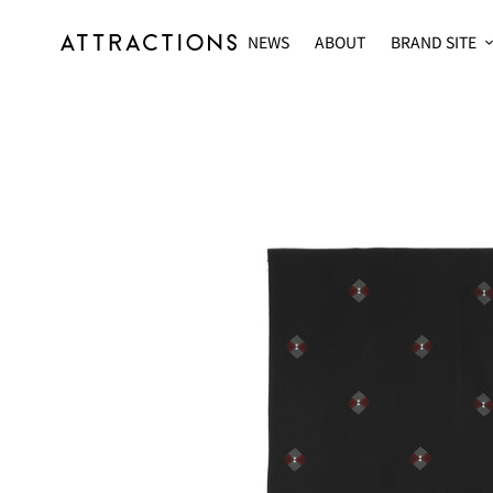
コ
ン
NEWS
ABOUT
BRAND SITE
テ
ン
ツ
に
ス
キ
ッ
プ
す
る