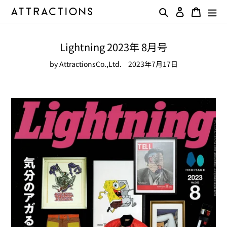
コ
検索
ログイン
カート
ン
テ
ン
Lightning 2023年 8月号
ツ
に
by AttractionsCo.,Ltd.
2023年7月17日
ス
キ
ッ
プ
す
る