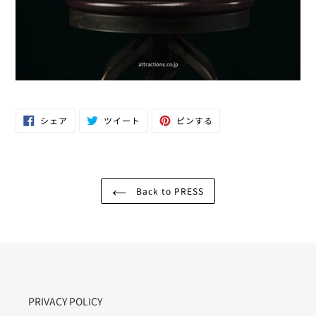
Facebook
Twitter
Pinterest
シェア
ツイート
ピンする
で
に
で
シ
投
ピ
ェ
稿
ン
ア
す
す
す
る
る
る
Back to PRESS
PRIVACY POLICY