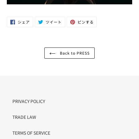
Facebook
Twitter
Pinterest
シェア
ツイート
ピンする
で
に
で
シ
投
ピ
ェ
稿
ン
ア
す
す
す
る
る
る
Back to PRESS
PRIVACY POLICY
TRADE LAW
TERMS OF SERVICE