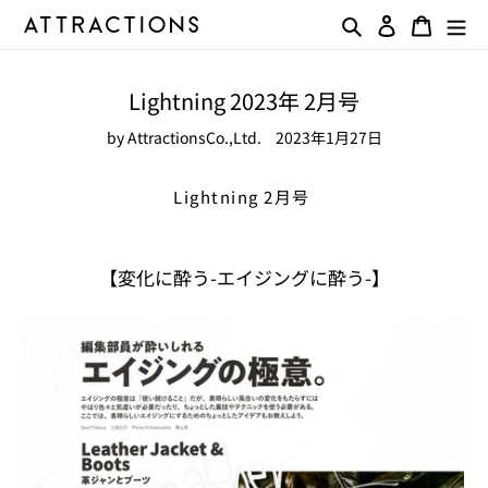
コ
検索
ログイン
カート
ン
テ
ン
Lightning 2023年 2月号
ツ
に
by AttractionsCo.,Ltd.
2023年1月27日
ス
キ
ッ
Lightning 2月号
プ
す
る
【変化に酔う-エイジングに酔う-】