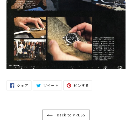
Facebook
Twitter
Pinterest
シェア
ツイート
ピンする
で
に
で
シ
投
ピ
ェ
稿
ン
ア
す
す
す
る
る
る
Back to PRESS