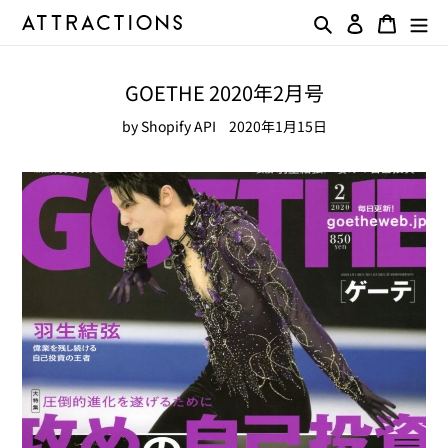
コ
検索
ログイン
カート
ン
テ
ン
GOETHE 2020年2月号
ツ
に
by Shopify API
2020年1月15日
ス
キ
ッ
プ
す
る