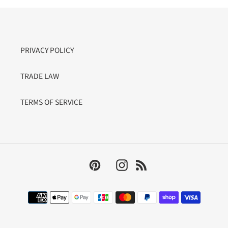
PRIVACY POLICY
TRADE LAW
TERMS OF SERVICE
Pinterest
Instagram
RSS
決
済
方
法