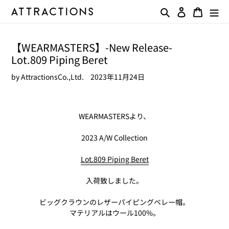
コ
検索
ログイン
カート
ン
テ
ン
【WEARMASTERS】-New Release-
ツ
Lot.809 Piping Beret
に
ス
by AttractionsCo.,Ltd.
2023年11月24日
キ
ッ
プ
す
WEARMASTERSより、
る
2023 A/W Collection
Lot.809 Piping Beret
入荷致しました。
ビッグクラウンのレザーパイピングベレー帽。
マテリアルはウール100%。