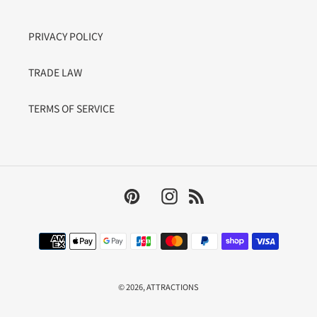
PRIVACY POLICY
TRADE LAW
TERMS OF SERVICE
Pinterest
Instagram
RSS
決
済
方
法
© 2026,
ATTRACTIONS