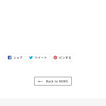
Facebook
Twitter
Pinterest
シェア
ツイート
ピンする
で
に
で
シ
投
ピ
ェ
稿
ン
ア
す
す
す
る
る
る
Back to NEWS