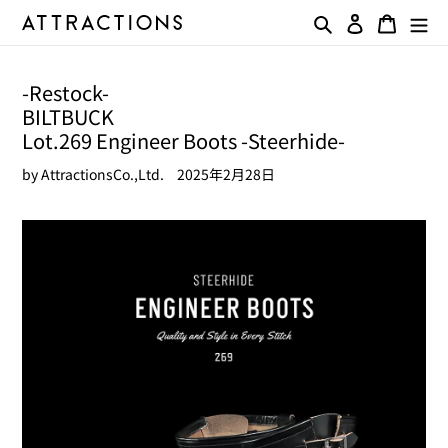
コ
検索
ログイン
カート
ン
テ
ン
-Restock-
ツ
BILTBUCK
に
ス
Lot.269 Engineer Boots -Steerhide-
キ
by AttractionsCo.,Ltd.
2025年2月28日
ッ
プ
す
る