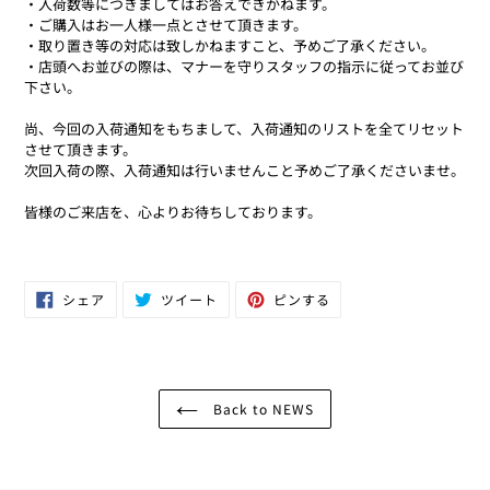
・入荷数等につきましてはお答えできかねます。
・ご購入はお一人様一点とさせて頂きます。
・
取り置き等の対応は致しかねますこと、予めご了承ください。
・店頭へお並びの際は、マナーを守りスタッフの指示に従ってお並び
下さい。
尚、今回の入荷通知をもちまして、入荷通知のリストを全てリセット
させて頂きます。
次回入荷の際、入荷通知は行いませんこと予めご了承くださいませ。
皆様のご来店を、心よりお待ちしております。
Facebook
Twitter
Pinterest
シェア
ツイート
ピンする
で
に
で
シ
投
ピ
ェ
稿
ン
ア
す
す
す
る
る
る
Back to NEWS