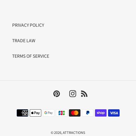
PRIVACY POLICY
TRADE LAW
TERMS OF SERVICE
Pinterest
Instagram
RSS
決
済
方
法
© 2026,
ATTRACTIONS