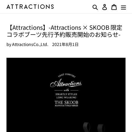
コ
検索
ログイン
カート
ン
テ
ン
【Attractions】-Attractions × SKOOB 限定
ツ
コラボブーツ先行予約販売開始のお知らせ-
に
ス
by AttractionsCo.,Ltd.
2021年8月1日
キ
ッ
プ
す
る