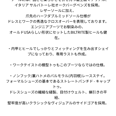
イタリア サルバトーレ社オークバーグベンズを採用。
レザーソールに加え、
爪先のハーフダブルミッドソール仕様が
ドレスとワークの秀逸なク
ロスオーバーを表現しております。
エンジニアブーツでお馴染みの、
オールドUSAらしい形状にセットしたBILTRITE製ヒール
も健
在。
・
内甲とヒールでしっかりとフィッティングを生み出すシェイ
プにな
っており、専用ラストも作成。
・ワークテイストの棚型トゥもこのブーツならではの仕様。
・ノンフック/裏ハトメのバルモラル(内羽根)レースステイ。
フォーマルシューズの基本であるストレートパンチド - キャップ
トゥ。
ドレスシューズの繊細な縫製、目付けウェルト、
蝋引きの平
紐、
堅牢度が高いクラシックなヴィジュアルのサイドゴアを採用。