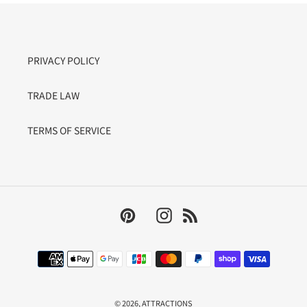
PRIVACY POLICY
TRADE LAW
TERMS OF SERVICE
Pinterest
Instagram
RSS
決
済
方
法
© 2026,
ATTRACTIONS