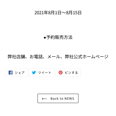
2021年8月1日〜8月15日
●予約販売方法
弊社店舗、お電話、メール、弊社公式ホームページ
Facebook
Twitter
Pinterest
シェア
ツイート
ピンする
で
に
で
シ
投
ピ
ェ
稿
ン
ア
す
す
す
る
る
る
Back to NEWS