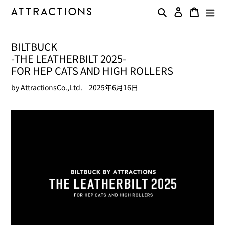
コ
検索
ログイン
カート
ン
テ
ン
BILTBUCK
ツ
-THE LEATHERBILT 2025-
に
ス
FOR HEP CATS AND HIGH ROLLERS
キ
by AttractionsCo.,Ltd.
2025年6月16日
ッ
プ
す
る