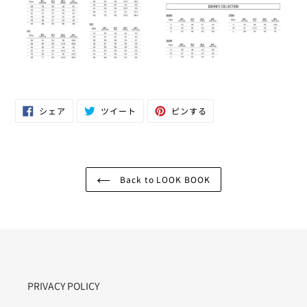
Facebook
Twitter
Pinterest
シェア
ツイート
ピンする
で
に
で
シ
投
ピ
ェ
稿
ン
ア
す
す
す
る
る
る
Back to LOOK BOOK
PRIVACY POLICY